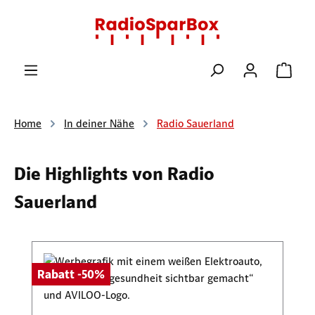
Zum Hauptinhalt springen
Ware
Home
In deiner Nähe
Radio Sauerland
Die Highlights von Radio
Sauerland
Produktgalerie überspringen
Rabatt -50%