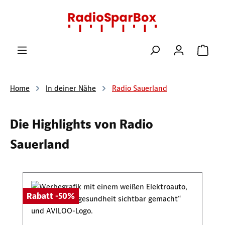
Zum Hauptinhalt springen
Ware
Home
In deiner Nähe
Radio Sauerland
Die Highlights von Radio
Sauerland
Produktgalerie überspringen
Rabatt -50%