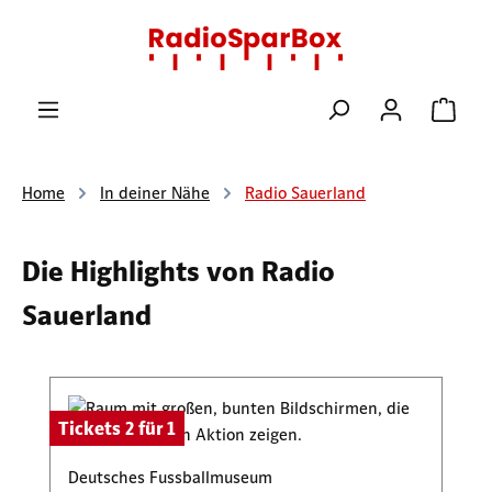
Zum Hauptinhalt springen
Ware
Home
In deiner Nähe
Radio Sauerland
Die Highlights von Radio
Sauerland
Produktgalerie überspringen
Tickets 2 für 1
Deutsches Fussballmuseum