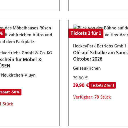
0%
Tickets 2 für 1
HockeyPark Betriebs GmbH
Olé auf Schalke am Samst
lvertriebs GmbH & Co. KG
Oktober 2026
schein für Möbel &
ÜSEN
Gelsenkirchen
 Neukirchen-Vluyn
79,80 €
39,90 €
Tickets 2 für 1
Rabatt -50%
Verfügbar: 78 Stück
1 Stück