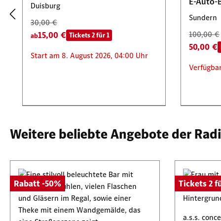
E-Auto-
Duisburg
Sundern
30,00 €
15,00 €
100,00 €
Tickets 2 für 1
ab
50,00 €
Start am 8. August 2026, 04:00 Uhr
Verfügbar
Tickets 2 für 1
Tickets 2 
Weitere beliebte Angebote der Rad
HockeyPa
Olé auf 
House of Magic Betriebsgesellschaft
Rabatt -50%
Tickets 2 fü
Oktober
mbH
2 Slot-Tickets für die magische
Gelsenki
Experimentenausstellung
a.s.s. con
79,80 €