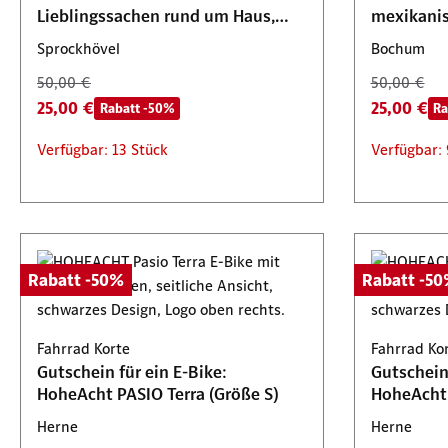
Lieblingssachen rund um Haus,
mexikani
Garten & Tier
Sprockhövel
Bochum
50,00 €
50,00 €
25,00 €
25,00 €
Rabatt -50%
Ra
Verfügbar: 13 Stück
Verfügbar: 
Rabatt -50%
Rabatt -5
Fahrrad Korte
Fahrrad Ko
Gutschein für ein E-Bike:
Gutschein 
HoheAcht PASIO Terra (Größe S)
HoheAcht 
Herne
Herne