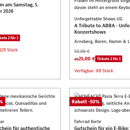
am am Samstag, 5.
29,95 €
Tickets 2 für 1
Tickets 2 für 1
r 2026
: 78 Stück
Verfügbar: 446 Stück
Unforgettable Shows UG
A Tribute to ABBA - Unfo
Konzertshows
kets 2 für 1
Arnsberg, Büren, Hamm & 
129 Stück
50,00 €
25,00 €
Tickets 2 für 1
ab
Verfügbar: 88 Stück
0%
Rabatt -50%
Bar
Fahrrad Korte
chein für authentische
Gutschein für ein E-Bike: