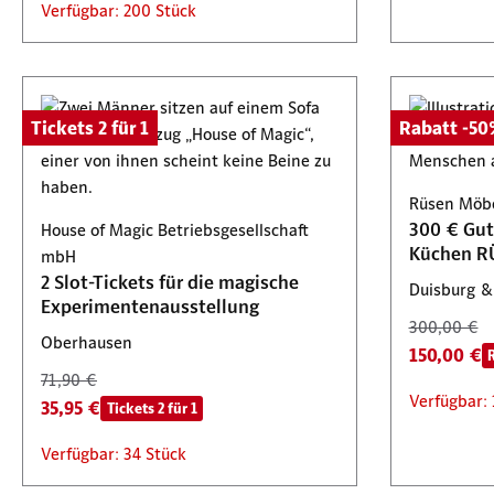
Verfügbar: 200 Stück
Tickets 2 für 1
Rabatt -5
Rüsen Möbe
300 € Gut
House of Magic Betriebsgesellschaft
Küchen R
mbH
2 Slot-Tickets für die magische
Duisburg &
Experimentenausstellung
300,00 €
Oberhausen
150,00 €
71,90 €
Verfügbar: 
35,95 €
Tickets 2 für 1
Verfügbar: 34 Stück