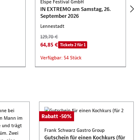
Elspe Festival GmbH
IN EXTREMO am Samstag, 26.
September 2026
Lennestadt
129,70 €
64,85 €
Tickets 2 für 1
Verfügbar: 54 Stück
Rabatt -50%
karte in
Hafermann-Reisen GmbH & Co. KG
Rabatt -50%
300 € Wertgutschein für Städte-
und Adventsreisen
Frank Schwarz Gastro Group
Witten
Gutschein für einen Kochkurs (für