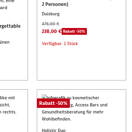
2 Personen)
300,00 €
150,00 €
Rabatt -50%
Duisburg
476,00 €
Verfügbar: 15 Stück
rgettable
238,00 €
Rabatt -50%
Lünen
Verfügbar: 1 Stück
Rabatt -50%
Holistic Duo