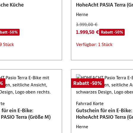
sche Küche
HoheAcht PASIA Terra (Gr
Herne
3.999,00 €
1.999,50 €
batt -50%
Rabatt -50%
9 Stück
Verfügbar: 1 Stück
0%
Rabatt -50%
rte
Fahrrad Korte
für ein E-Bike:
Gutschein für ein E-Bike:
PASIO Terra (Größe M)
HoheAcht PASIO Terra (G
Herne