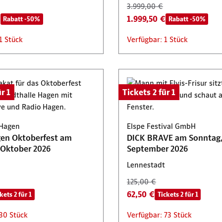
3.999,00 €
€
1.999,50 €
Rabatt -50%
Rabatt -50%
1 Stück
Verfügbar: 1 Stück
r 1
Tickets 2 für 1
 Hagen
Elspe Festival GmbH
en Oktoberfest am
DICK BRAVE am Sonntag,
Freitag, 9. Oktober 2026
September 2026
Lennestadt
125,00 €
62,50 €
kets 2 für 1
Tickets 2 für 1
30 Stück
Verfügbar: 73 Stück