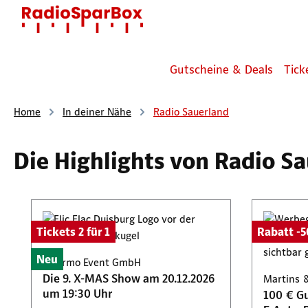
 Hauptinhalt springen
Zur Suche springen
Zur Hauptnavigation springen
Gutscheine & Deals
Tick
Home
In deiner Nähe
Radio Sauerland
Die Highlights von Radio S
Produktgalerie überspringen
Tickets 2 für 1
Rabatt -
Neu
Palermo Event GmbH
Die 9. X-MAS Show am 20.12.2026
Martins 
um 19:30 Uhr
100 € Gu