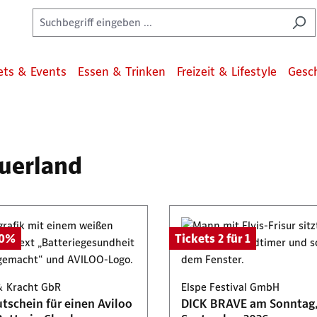
ets & Events
Essen & Trinken
Freizeit & Lifestyle
Gesc
auerland
50%
Tickets 2 für 1
& Kracht GbR
Elspe Festival GmbH
tschein für einen Aviloo
DICK BRAVE am Sonntag,