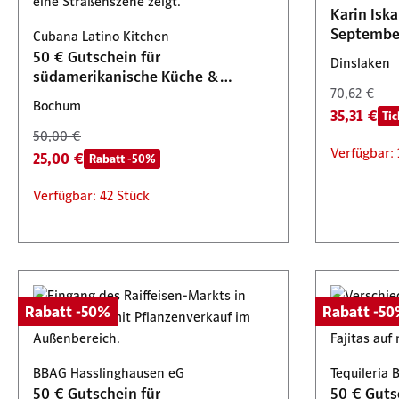
Oberhausen
Karin Isk
39,90 €
Septembe
Cubana Latino Kitchen
71,90 €
Verfügbar
50 € Gutschein für
35,95 €
Tickets 2 für 1
Dinslaken
südamerikanische Küche &
70,62 €
Cocktails
Verfügbar: 34 Stück
Bochum
35,31 €
Tic
50,00 €
Verfügbar: 
25,00 €
Rabatt -50%
Verfügbar: 42 Stück
Rabatt -50%
Rabatt -5
BBAG Hasslinghausen eG
Tequileria 
50 € Gutschein für
50 € Guts