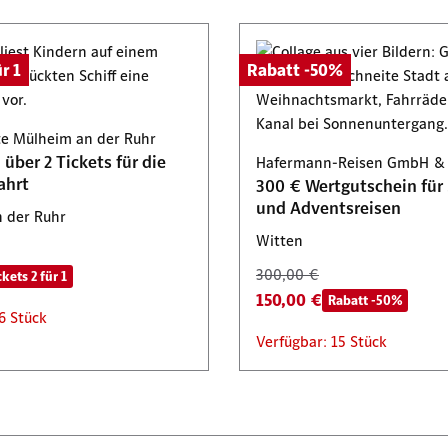
r 1
Rabatt -50%
te Mülheim an der Ruhr
über 2 Tickets für die
Hafermann-Reisen GmbH & 
ahrt
300 € Wertgutschein für 
und Adventsreisen
 der Ruhr
Witten
300,00 €
ckets 2 für 1
150,00 €
Rabatt -50%
6 Stück
Verfügbar: 15 Stück