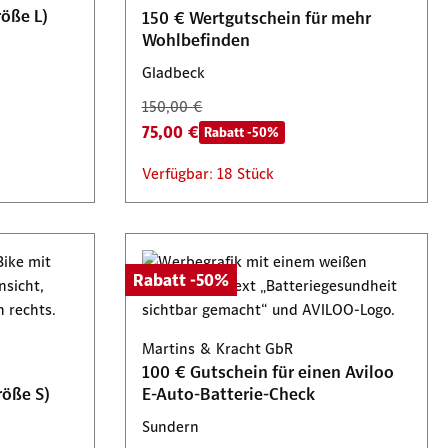
öße L)
150 € Wertgutschein für mehr
Wohlbefinden
Gladbeck
150,00 €
75,00 €
Rabatt -50%
Verfügbar: 18 Stück
Rabatt -50%
Martins & Kracht GbR
100 € Gutschein für einen Aviloo
röße S)
E-Auto-Batterie-Check
Sundern