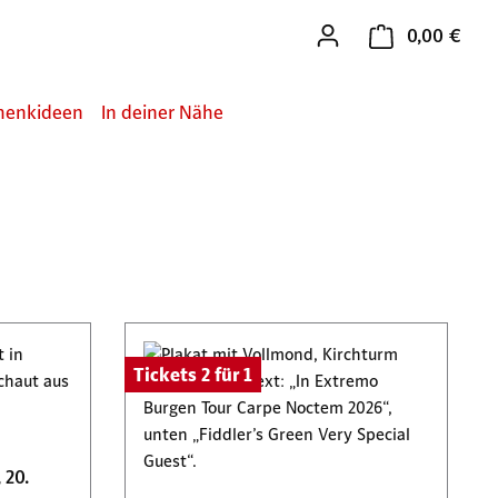
0,00 €
Ware
henkideen
In deiner Nähe
Tickets 2 für 1
 20.